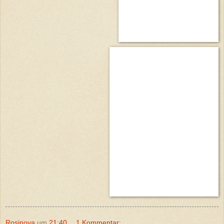
Rosinova
um
21:40
1 Kommentar: